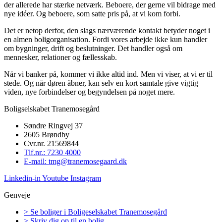
der allerede har stærke netværk. Beboere, der gerne vil bidrage med
nye idéer. Og beboere, som satte pris på, at vi kom forbi.
Det er netop derfor, den slags nærværende kontakt betyder noget i
en almen boligorganisation. Fordi vores arbejde ikke kun handler
om bygninger, drift og beslutninger. Det handler også om
mennesker, relationer og fællesskab.
Når vi banker på, kommer vi ikke altid ind. Men vi viser, at vi er til
stede. Og når døren åbner, kan selv en kort samtale give vigtig
viden, nye forbindelser og begyndelsen på noget mere.
Boligselskabet Tranemosegård
Søndre Ringvej 37
2605 Brøndby
Cvr.nr. 21569844
Tlf.nr.: 7230 4000
E-mail: tmg@tranemosegaard.dk
Linkedin-in
Youtube
Instagram
Genveje
> Se boliger i Boligeselskabet Tranemosegård
> Skriv dig op til en bolig