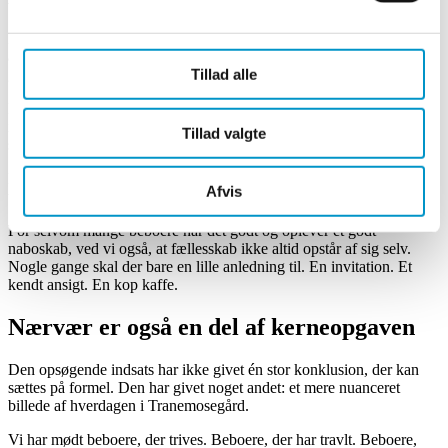
En af de ting, vi gerne vil arbejde videre med, er den enkle handling
at drikke kaffe med sine naboer. Flere gør det allerede, men vi vil
Tillad alle
gerne give endnu flere mulighed for at tage det første skridt.
En beboer fortalte, at hun blev meget glad, da hendes underbo
inviterede hende på kaffe første gang. I dag drikker de jævnligt kaffe
Tillad valgte
sammen.
Derfor arbejder vi i den kommende tid på at facilitere og motivere
Afvis
til, at flere beboere mødes uformelt over en kop kaffe.
For selvom mange beboere har det godt og oplever et godt
naboskab, ved vi også, at fællesskab ikke altid opstår af sig selv.
Nogle gange skal der bare en lille anledning til. En invitation. Et
kendt ansigt. En kop kaffe.
Nærvær er også en del af kerneopgaven
Den opsøgende indsats har ikke givet én stor konklusion, der kan
sættes på formel. Den har givet noget andet: et mere nuanceret
billede af hverdagen i Tranemosegård.
Vi har mødt beboere, der trives. Beboere, der har travlt. Beboere,