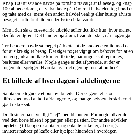
Knap 100 husstande havde på forhånd fravalgt at få besøg, og knap
100 åbnede døren, da vi bankede på. Omtrent halvdelen tog imod os
og talte med os, mens den anden halvdel venligt eller hurtigt afviste
besøget – ofte fordi tiden eller lysten ikke var der.
Men i den slags opsøgende arbejde tæller det ikke kun, hvor mange
der åbner døren. Det handler også om, hvad der sker, når nogen gør.
Tre beboere havde så meget på hjerte, at de bookede en tid med os
for at sikre sig et besøg. Det siger noget vigtigt om behovet for, at en
boligorganisation ikke kun er til stede, når noget skal repareres,
besluttes eller varsles. Nogle gange er det afgørende, at der er
nogen, der spørger: Hvordan går det egentlig med at bo her?
Et billede af hverdagen i afdelingerne
Samtalerne tegnede et positivt billede. Der er generelt stor
tilfredshed med at bo i afdelingerne, og mange beboere beskriver et
godt naboskab.
De fleste er på et venligt ”hej” med hinanden. For nogle bliver det
ved den korte hilsen i opgangen eller på stien. For andre udvikler
mødet sig til længere samtaler, og enkelte fortæller, at de også
inviterer naboer på kaffe eller hjælper hinanden i hverdagen.