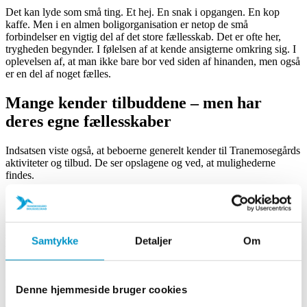
Det kan lyde som små ting. Et hej. En snak i opgangen. En kop
kaffe. Men i en almen boligorganisation er netop de små
forbindelser en vigtig del af det store fællesskab. Det er ofte her,
trygheden begynder. I følelsen af at kende ansigterne omkring sig. I
oplevelsen af, at man ikke bare bor ved siden af hinanden, men også
er en del af noget fælles.
Mange kender tilbuddene – men har
deres egne fællesskaber
Indsatsen viste også, at beboerne generelt kender til Tranemosegårds
aktiviteter og tilbud. De ser opslagene og ved, at mulighederne
findes.
Mange fortalte samtidig, at de ikke nødvendigvis har tid eller behov
for at deltage. Flere har allerede netværk, aktiviteter eller
fællesskaber i nærområdet, som fylder i deres hverdag. Det er i sig
selv en vigtig læring. For en opsøgende indsats handler ikke om at
Samtykke
Detaljer
Om
få alle til at deltage i det samme. Den handler om at forstå, hvad
beboerne faktisk har brug for – og hvad de ikke har brug for.
Det er også værdifuld viden.
Denne hjemmeside bruger cookies